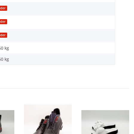
eder
eder
eder
60 kg
50
kg