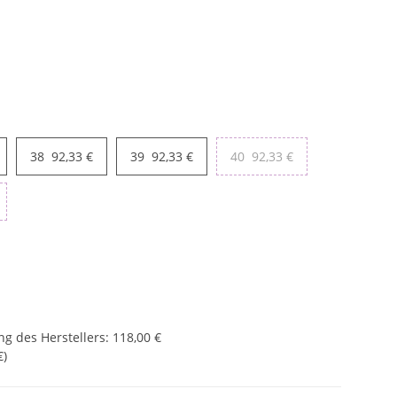
38
92,33 €
39
92,33 €
40
92,33 €
g des Herstellers
:
118,00 €
€
)