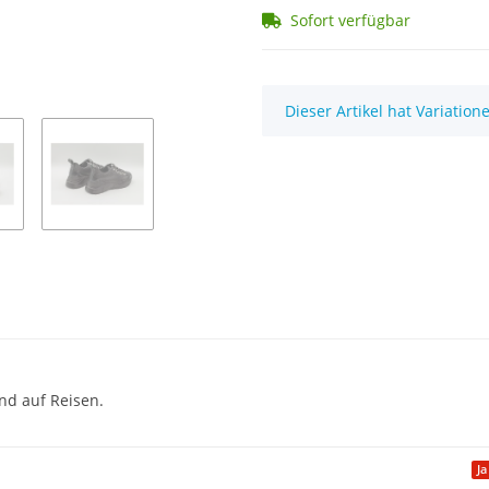
Sofort verfügbar
x
Dieser Artikel hat Variatio
nd auf Reisen.
Ja