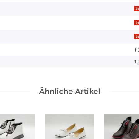
L
L
L
1,
1,
Ähnliche Artikel