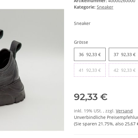
Artikelnummer:
40000260000
Kategorie:
Sneaker
Sneaker
Grösse
36
92,33 €
37
92,33 €
41
92,33 €
42
92,33 €
92,33 €
inkl. 19% USt. , zzgl.
Versand
Unverbindliche Preisempfehlun
(Sie sparen
21.75%
, also
25,67 