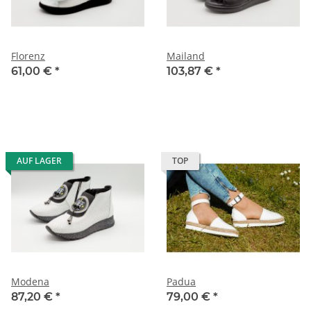
Florenz
Mailand
61,00 €
*
103,87 €
*
AUF LAGER
TOP
Modena
Padua
87,20 €
*
79,00 €
*