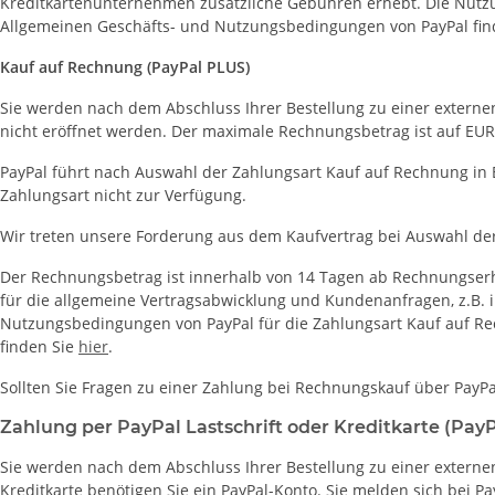
Kreditkartenunternehmen zusätzliche Gebühren erhebt. Die Nutz
Allgemeinen Geschäfts- und Nutzungsbedingungen von PayPal fin
Kauf auf Rechnung (PayPal PLUS)
Sie werden nach dem Abschluss Ihrer Bestellung zu einer externen 
nicht eröffnet werden. Der maximale Rechnungsbetrag ist auf EUR
PayPal führt nach Auswahl der Zahlungsart Kauf auf Rechnung in Ec
Zahlungsart nicht zur Verfügung.
Wir treten unsere Forderung aus dem Kaufvertrag bei Auswahl der Z
Der Rechnungsbetrag ist innerhalb von 14 Tagen ab Rechnungserha
für die allgemeine Vertragsabwicklung und Kundenanfragen, z.B.
Nutzungsbedingungen von PayPal für die Zahlungsart Kauf auf R
finden Sie
hier
.
Sollten Sie Fragen zu einer Zahlung bei Rechnungskauf über PayPal
Zahlung per PayPal Lastschrift oder Kreditkarte (PayP
Sie werden nach dem Abschluss Ihrer Bestellung zu einer externen 
Kreditkarte benötigen Sie ein PayPal-Konto. Sie melden sich bei 