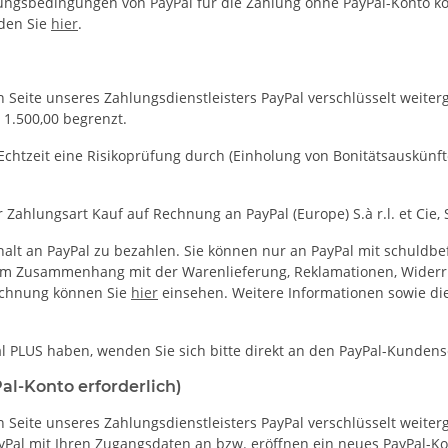
ungsbedingungen von PayPal für die Zahlung ohne PayPal-Konto k
den Sie
hier
.
Seite unseres Zahlungsdienstleisters PayPal verschlüsselt weiterge
 1.500,00 begrenzt.
htzeit eine Risikoprüfung durch (Einholung von Bonitätsauskünften
ahlungsart Kauf auf Rechnung an PayPal (Europe) S.à r.l. et Cie, 
lt an PayPal zu bezahlen. Sie können nur an PayPal mit schuldbef
 im Zusammenhang mit der Warenlieferung, Reklamationen, Widerr
echnung können Sie
hier
einsehen. Weitere Informationen sowie d
 PLUS haben, wenden Sie sich bitte direkt an den PayPal-Kundenser
al-Konto erforderlich)
Seite unseres Zahlungsdienstleisters PayPal verschlüsselt weiterge
PayPal mit Ihren Zugangsdaten an bzw. eröffnen ein neues PayPal-