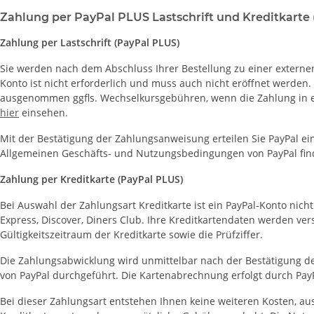
Zahlung per PayPal PLUS Lastschrift und Kreditkarte 
Zahlung per Lastschrift (PayPal PLUS)
Sie werden nach dem Abschluss Ihrer Bestellung zu einer externen 
Konto ist nicht erforderlich und muss auch nicht eröffnet werden.
ausgenommen ggfls. Wechselkursgebühren, wenn die Zahlung in 
hier
einsehen.
Mit der Bestätigung der Zahlungsanweisung erteilen Sie PayPal ei
Allgemeinen Geschäfts- und Nutzungsbedingungen von PayPal fin
Zahlung per Kreditkarte (PayPal PLUS)
Bei Auswahl der Zahlungsart Kreditkarte ist ein PayPal-Konto nich
Express, Discover, Diners Club. Ihre Kreditkartendaten werden ver
Gültigkeitszeitraum der Kreditkarte sowie die Prüfziffer.
Die Zahlungsabwicklung wird unmittelbar nach der Bestätigung d
von PayPal durchgeführt. Die Kartenabrechnung erfolgt durch PayP
Bei dieser Zahlungsart entstehen Ihnen keine weiteren Kosten, 