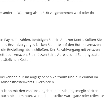
ner anderen Währung als in EUR vorgenommen wird oder Ihr
Pay zu bezahlen, benötigen Sie ein Amazon Konto. Sollten Sie
 des Bezahlvorganges klicken Sie bitte auf den Button „Amazon
d die Bestellung abzuschließen. Der Bezahlvorgang mit Amazon
mplett über Amazon. Sie müssen keine Adress- und Zahlungsdaten
usätzlichen Kosten.
ons können nur im angegebenen Zeitraum und nur einmal im
m Mindestbestellwert zu verbinden.
ert kann mit den von uns angebotenen Zahlungsmöglichkeiten
uch nicht erstattet, wenn die bestellte Ware ganz oder teilweise