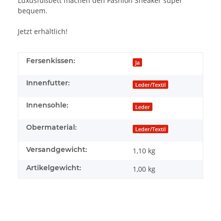
Luxusfußbett machen
den Fashion Sneaker
super
bequem.
Jetzt erhältlich!
Fersenkissen:
Ja
Innenfutter:
Leder/Textil
Innensohle:
Leder
Obermaterial:
Leder/Textil
Versandgewicht:
1,10 kg
Artikelgewicht:
1,00
kg