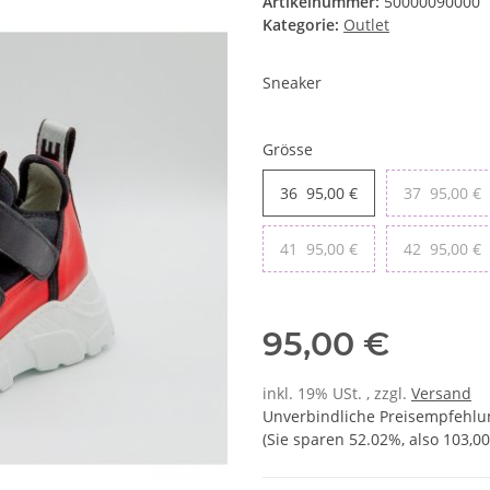
Artikelnummer:
50000090000
Kategorie:
Outlet
Sneaker
Grösse
36
95,00 €
37
95,00 €
41
95,00 €
42
95,00 €
95,00 €
inkl. 19% USt. , zzgl.
Versand
Unverbindliche Preisempfehlun
(Sie sparen
52.02%
, also
103,00