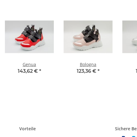
Genua
Bologna
143,62 €
*
123,36 €
*
Vorteile
Sichere B